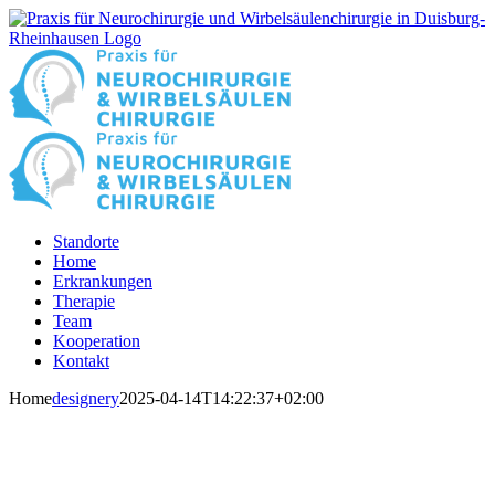
Zum
Inhalt
springen
Standorte
Home
Erkrankungen
Therapie
Team
Kooperation
Kontakt
Home
designery
2025-04-14T14:22:37+02:00
SPRECHSTUNDEN